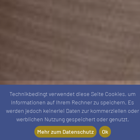
Technikbedingt verwendet diese Seite Cookies, um
Informationen auf Ihrem Rechner zu speichern. Es
Womit können wir helfen?
werden jedoch keinerlei Daten zur kommerziellen oder
werblichen Nutzung gespeichert oder genutzt.
Sie erwarten ein Kind und wissen nicht, wovon Sie
die teure Erstausstattung für Ihr Baby bezahlen
Mehr zum Datenschutz
Ok
sollen? Ihr Kind hat eine Behinderung und Sie